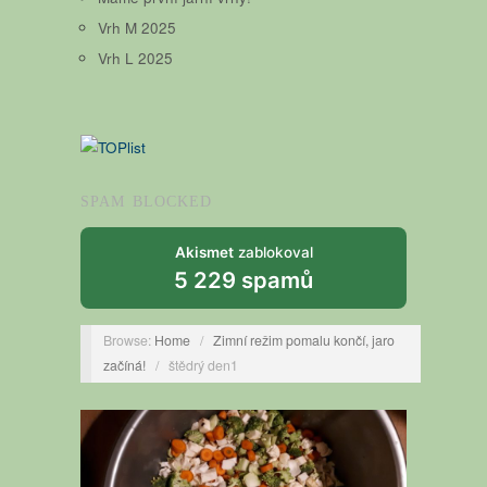
Vrh M 2025
Vrh L 2025
SPAM BLOCKED
Akismet
zablokoval
5 229 spamů
Browse:
Home
/
Zimní režim pomalu končí, jaro
začíná!
/
štědrý den1