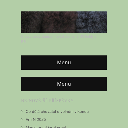
Chovatelská stanice morčat plemene US teddy s
PP.
Menu
Menu
NEJNOVĚJŠÍ PŘÍSPĚVKY
Co dělá chovatel o volném víkendu
Vrh N 2025
Máme první jarní vrhy!