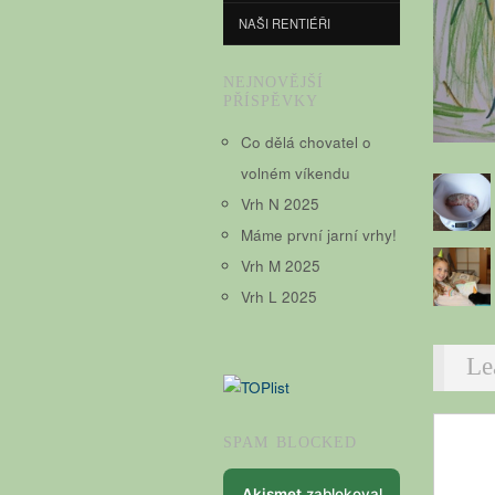
NAŠI RENTIÉŘI
NEJNOVĚJŠÍ
PŘÍSPĚVKY
Co dělá chovatel o
volném víkendu
Vrh N 2025
Máme první jarní vrhy!
Vrh M 2025
Vrh L 2025
Le
SPAM BLOCKED
Akismet
zablokoval