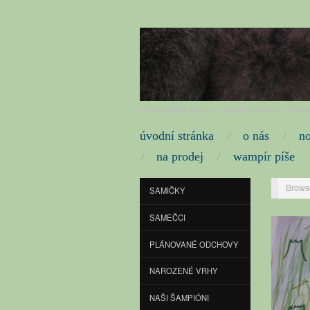
Chovatelská stanice morčat plemene US tedd
úvodní stránka
o nás
n
na prodej
wampír píše
Brows
SAMIČKY
SAMEČCI
PLÁNOVANÉ ODCHOVY
NAROZENÉ VRHY
NAŠI ŠAMPIÓNI