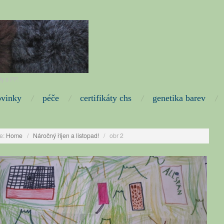
y s PP.
ovinky
péče
certifikáty chs
genetika barev
e:
Home
/
Náročný říjen a listopad!
/
obr 2